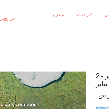
ي
الرحلات
وندريا
النرويج | 28 ديسمبر - 2
يناير
السعر
ة ممتعة