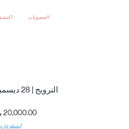
العضويات
اكتشف
أنشطة خارجي