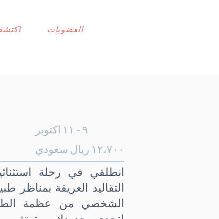
العضويات
اكتشف
٩ - ١١ اكتوبر
١٢،٧٠٠ ريال سعودي
انطلقي في رحلة استثنائية
التقاليد العريقة بمناظر طب
الشخصي من عظمة الطبيع
لتحدي حدودك، وترتقي 