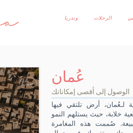
ي
الرحلات
وندريا
عُمان
الوصول إلى أقصى إمكاناتك
 لـعُمان، أرض تلتقي فيها
يعية خلابة، حيث يستلهم النمو
ة. صُممت هذه المغامرة
بروحك، وتغمرك في جمال